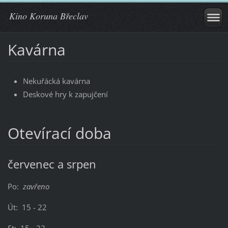
Kino Koruna Břeclav
Kavárna
Nekuřácká kavárna
Deskové hry k zapujčení
Otevírací doba
červenec a srpen
Po:
zavřeno
Út: 15 - 22
St: 15 - 22