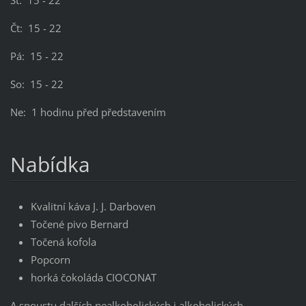
Čt: 15 - 22
Pá: 15 - 22
So: 15 - 22
Ne: 1 hodinu před představením
Nabídka
Kvalitní káva J. J. Darboven
Točené pivo Bernard
Točená kofola
Popcorn
horká čokoláda CIOCONAT
A spoustu dalších nealkoholických i alkoholických -