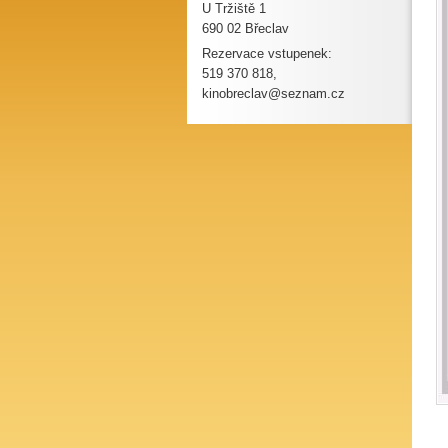
U Tržiště 1
690 02 Břeclav
Rezervace vstupenek:
519 370 818,
kinobreclav@seznam.cz