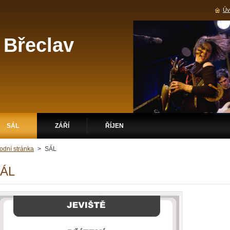
Úv
 Břeclav
SÁL
ZÁŘÍ
ŘÍJEN
odní stránka
>
SÁL
ÁL