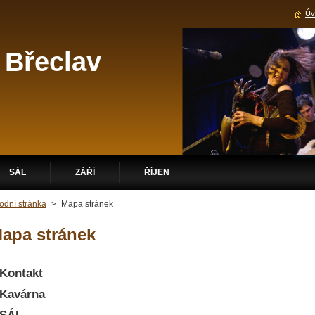
Úv
 Břeclav
SÁL
ZÁŘÍ
ŘÍJEN
odní stránka
>
Mapa stránek
apa stránek
Kontakt
Kavárna