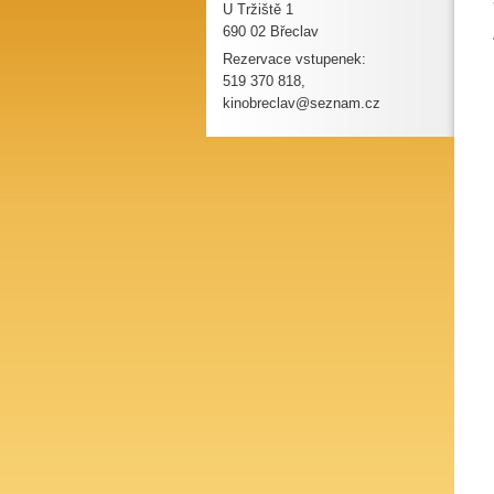
U Tržiště 1
690 02 Břeclav
Rezervace vstupenek:
519 370 818,
kinobreclav@seznam.cz